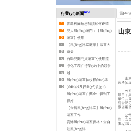
new
當(dā
行業(yè)新聞
青島科爾給您解讀如何正確
山東
雙人風(fēng)淋門：【風(fēng)
淋室】使用
【風(fēng)淋室廠家】恭喜大
連天
自動雙開門貨淋室的使用流
凈化工程在行業(yè)中的競爭
越
山東鑫科
風(fēng)淋室驗收標(biāo)準
家產(c
(zhǔn)以及行業(yè)規(guī)
公司先后承
風(fēng)淋室在藥企中得到了
項目；
單位共同承
很好
院合肥分院
徽省兩個“
【金昌風(fēng)淋室】風(fēng)
淋室工作
公司所研發
靠
貴港風(fēng)淋室價格：全自
(lǐng
動風(fēng)淋