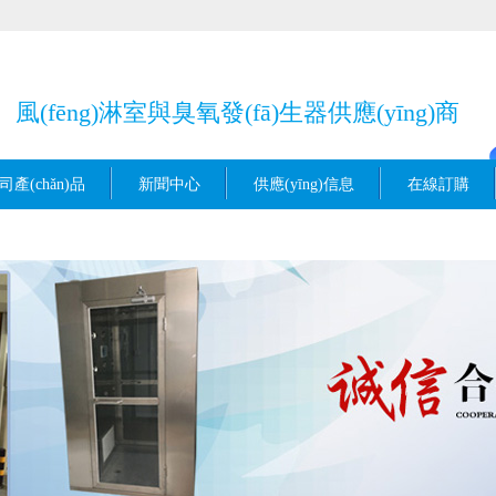
風(fēng)淋室與臭氧發(fā)生器供應(yīng)商
司產(chǎn)品
新聞中心
供應(yīng)信息
在線訂購
室
雙人雙吹風(fēng)淋室