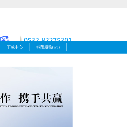
下載中心
科爾服務(wù)