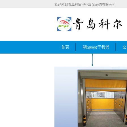
歡迎來到青島科爾凈化設(shè)備有限公司
首頁
關(guān)于我們
公
聯(lián)系科爾
熱門關(guān)鍵詞：
彩鋼板風(fēng)淋室
貨淋