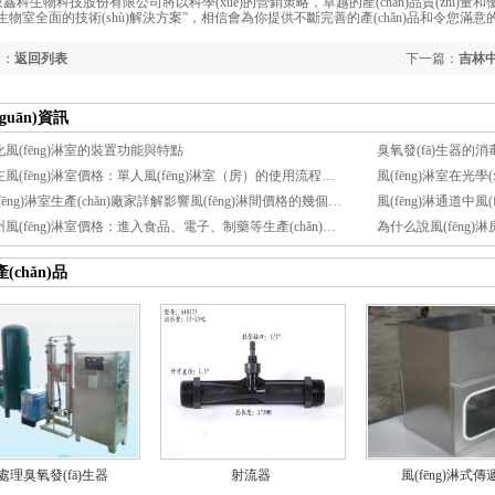
物科技股份有限公司將以科學(xué)的營銷策略，卓越的產(chǎn)品質(zhì)量和優(
生物室全面的技術(shù)解決方案”，相信會為你提供不斷完善的產(chǎn)品和令您滿意
篇：
返回列表
下一篇：
吉林
風(fēng)淋室
guān)資訊
化風(fēng)淋室的裝置功能與特點
臭氧發(fā)生器的
崇左風(fēng)淋室價格：單人風(fēng)淋室（房）的使用流程及維護分別是什么呢?
風(fēng)淋室在光學
風(fēng)淋室生產(chǎn)廠家詳解影響風(fēng)淋間價格的幾個主要因素
風(fēng)淋通道中
欽州風(fēng)淋室價格：進入食品、電子、制藥等生產(chǎn)車間為什么要使用風(fēng)淋室
為什么說風(fēng)淋
(chǎn)品
處理臭氧發(fā)生器
射流器
風(fēng)淋式傳