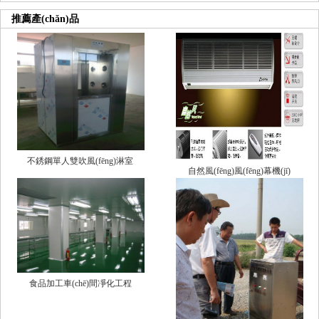
推薦產(chǎn)品
不銹鋼單人雙吹風(fēng)淋室
自然風(fēng)風(fēng)幕機(jī)
食品加工車(chē)間凈化工程