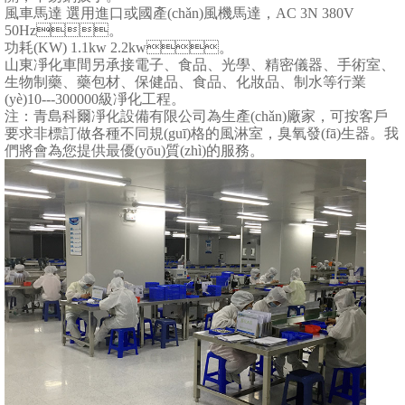
風車馬達 選用進口或國產(chǎn)風機馬達，AC 3N 380V
50Hz。
功耗(KW) 1.1kw 2.2kw。
山東凈化車間另承接電子、食品、光學、精密儀器、手術室、
生物制藥、藥包材、保健品、食品、化妝品、制水等行業
(yè)10---300000級凈化工程。
注：青島科爾凈化設備有限公司為生產(chǎn)廠家，可按客戶
要求非標訂做各種不同規(guī)格的風淋室，臭氧發(fā)生器。我
們將會為您提供最優(yōu)質(zhì)的服務。