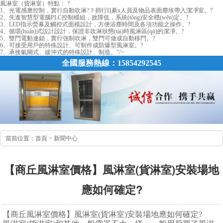
風淋室（貨淋室）特點： ?
1、光電感應控制，實行自動吹淋?？捎行Ц綦x人員及物品表面塵埃帶入潔凈室。?
2、先進智慧型電腦PLC控制模組，故障低，系統(tǒng)安全穩(wěn)定。?
3、LED指示熒幕及觸控式面模設計，方便浴塵時間及各項功能之操作。?
4、循環(huán)式設計設計，保證非吹淋狀態(tài)時風淋區(qū)的潔凈。?
5、雙門電動連鎖，實行強制吹淋，雙門可做成自動移門。?
6、可接受用戶的特殊設計、可制作成防爆型風淋室。?
7、承接氣閘式、緩沖式的特殊設計、制造。"/>
全國服務熱線：15854292545
當前位置：
首頁
>
新聞中心
【商丘風淋室價格】風淋室(貨淋室)安裝場地
應如何確定?
【商丘風淋室價格】風淋室(貨淋室)安裝場地應如何確定?