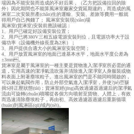
場因為不能安裝而造成的不好后果，（乙方把設備拉回的除
外）因此期間也不能算風淋室廠家交貨延期違約，而造成的風
淋室二次安裝所產(chǎn)生的運輸、安裝、差旅等費用一般就
得用戶自己掏錢了； 風淋室安裝現(xiàn)場
風淋室(貨淋室)安裝前應該確認：
1、用戶已確定好設備安裝位置；
2、用戶已將380V三相五線電源安裝到位，且電源功率大于設
備功率（設備機外線長度為2米）；
3、用戶提供合適大小的風淋室安裝空間；
4、用戶放置風淋室的地面已達基本水平，地面水平度公差為
±3mm。
貨淋室是屬于風淋室的一種主要是貨物進入潔凈室所必需的通
道，它用高速的潔凈氣流吹落并清除進入潔凈室人身服裝或物
料表面上附著塵埃粒子。進出風淋室的門是不能同時開啟的，
可以兼起氣閥作用，防止外部空氣進入潔凈室，并使?jié)崈羰
揖S持正壓狀態(tài)；貨淋室經(jīng)高效過濾器過濾后的潔凈氣
流由可旋轉(zhuǎn)噴嘴從各個方向噴射至貨物、人體上，有效
而迅速清除塵埃粒子，再由初、高效過濾器過濾后重新循環
(huán)到風淋區(qū)域內(nèi)。