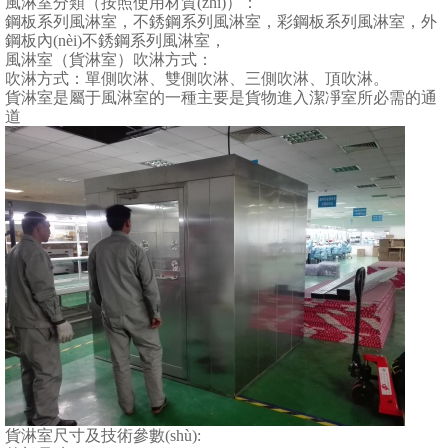
風淋室分類（按照使用材質(zhì)）：
鋼板系列風淋室，不銹鋼系列風淋室，彩鋼板系列風淋室，外
鋼板內(nèi)不銹鋼系列風淋室，
風淋室（貨淋室）吹淋方式：
吹淋方式：單側吹淋、雙側吹淋、三側吹淋、頂吹淋。
貨淋室是屬于風淋室的一種主要是貨物進入潔凈室所必需的通
道
貨淋室尺寸及技術參數(shù):