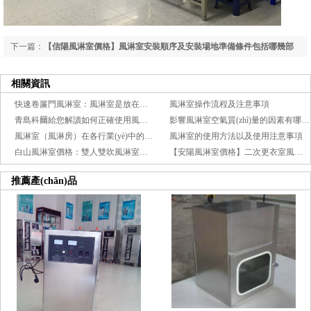
下一篇：
【信陽風淋室價格】風淋室安裝順序及安裝場地準備條件包括哪幾部
分
上一篇：
【焦作風淋室價格】通過風淋室離開潔凈區(qū)應該注意哪些問題呢?
相關資訊
快速卷簾門風淋室：風淋室是放在緩沖間前面還是緩沖間后面
風淋室操作流程及注意事項
青島科爾給您解讀如何正確使用風淋室
影響風淋室空氣質(zhì)量的因素有哪些？
風淋室（風淋房）在各行業(yè)中的廣泛應用
風淋室的使用方法以及使用注意事項
白山風淋室價格：雙人雙吹風淋室使用規(guī)范流程圖及分類
【安陽風淋室價格】二次更衣室風淋室（風淋門）管理工作細則
推薦產(chǎn)品