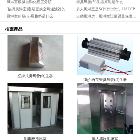
風淋室根據自動化程度分類
尋臭氧發(fā)生器原理是什么
[臨沂風淋室]定期更換空氣過濾器的重要性
多人風淋室是SC、HACCP認證的必備車間設備
風淋室的發(fā)展趨勢是什么
自動風淋房：風淋室設備質量保證及安全技術措施包括哪些方面
推薦產品
壁掛式臭氧發(fā)生器
10g/h石英管臭氧發(fā)生器
彩鋼板風淋室
單人單吹風淋室