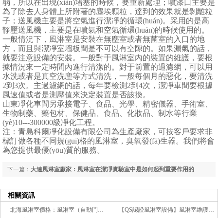
弱，所以在出現(xiàn)堵塞的時候，要重新處理；噴漆口主要是
為了除去人身體上所附著的塵埃顆粒，達到的效果就是剝離粒
子；送風機主要是將空氣進行潔凈的循環(huán)。采用的是高
靜壓送風機，主要是在噴氣和空氣循環(huán)的時候使用的。
一般情況下，風淋室是安裝在無塵室或者無菌室的入口的地
方，而且與潔凈室墻板間是不可以有空隙的。如果漏氣的話，
就要注意設備的安裝。一般對于風淋室內的裝置的維護，要根
據情況來一定時間內進行清潔的。對于前置的過濾網，可以用
水洗或者是真空洗塵等方式清洗，一般每個月的惡化，要清洗
2到3次。主過濾網的話，每年要檢測2到4次，潔凈車間要根據
風速值或者是測壓值來決定裝置是否該換。
山東凈化車間另承接電子、食品、光學、精密儀器、手術室、
生物制藥、藥包材、保健品、食品、化妝品、制水等行業
(yè)10---300000級凈化工程。
注：青島科爾凈化設備有限公司為生產廠家，可按客戶要求非
標訂做各種不同規(guī)格的風淋室，臭氧發(fā)生器。我們將會
為您提供最優(yōu)質的服務。
下一篇：
大連風淋室廠家：風淋室在潔凈實驗室中是如何起到重要作用的
上一篇：
呂梁風淋室廠家：無塵風淋室（多人風淋門）的管理原則及要求
相關資訊
北海風淋室價格：風淋室（自動門風淋房）管理使用規(guī)定介紹
【QS認證風淋室設備】風淋室維護保養(yǎng)及風淋室常見故障