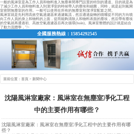
一般的風淋室是為工作人員和物料進入無塵車間專門設置的特別的通道。目的就是為
了減少工作人員和物料進入到潔凈室的時候帶入的塵埃和細菌，同時，就是起到氣閘
室密閉無塵室的作用。一般可以使用在所有的無塵室和潔凈室配套之間。
風淋室就是先利用高效空氣過濾器來過濾氣流，然后通過旋轉的噴嘴從不同的方向噴
向工作人員的身上和物料的上面，從而能夠清除人和物料表面的塵埃，然后帶有塵埃
的空氣就再通過初、高效空氣過濾器后再次循環(huán)。風淋室整體的設計就是結合
了動力流體學，"/>
全國服務熱線：15854292545
當前位置：
首頁
>
新聞中心
沈陽風淋室廠家：風淋室在無塵室凈化工程
中的主要作用有哪些？
沈陽風淋室廠家：風淋室在無塵室凈化工程中的主要作用有哪
些？