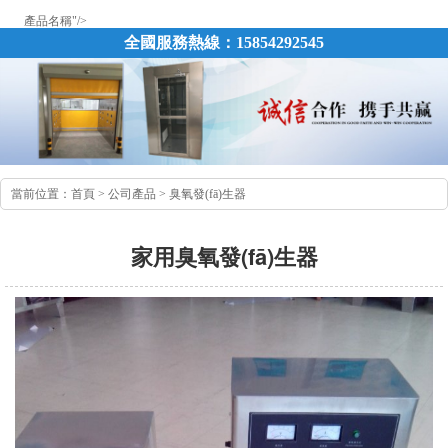
產品名稱"/>
全國服務熱線：15854292545
當前位置：
首頁
>
公司產品
>
臭氧發(fā)生器
家用臭氧發(fā)生器